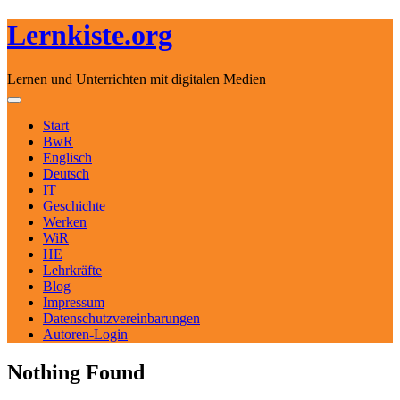
Lernkiste.org
Lernen und Unterrichten mit digitalen Medien
Skip to content
Toggle navigation
Start
BwR
Englisch
Deutsch
IT
Geschichte
Werken
WiR
HE
Lehrkräfte
Blog
Impressum
Datenschutzvereinbarungen
Autoren-Login
Nothing Found